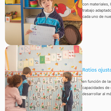
con materiales, 
trabajo adaptad
cada uno de nue
Ratios ajus
en función de la
capacidades de 
desarrollar al m