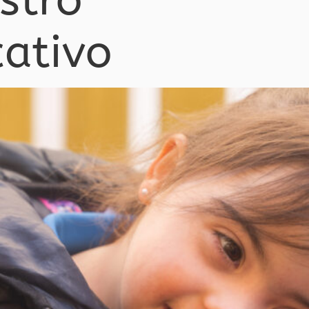
stro
ativo