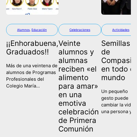
Alumnos
,
Educación
Celebraciones
Actividades
¡¡Enhorabuena,
Veinte
Semillas
Graduados!!
alumnos y
de
alumnas
Compasió
Más de una veintena de
reciben «el
en todo el
alumnos de Programas
alimento
mundo
Profesionales del
para amar»
Colegio María
Un pequeño
Corredentora han
en una
gesto puede
celebrado este
emotiva
cambiar la vida 
miércoles su
celebración
una persona y
graduación, poniendo
contagiar a una
de Primera
fin así a su etapa
sociedad entera
escolar y comenzando
Comunión
Eso es lo que
un nuevo camino de