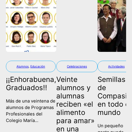
Alumnos
,
Educación
Celebraciones
Actividades
¡¡Enhorabuena,
Veinte
Semillas
Graduados!!
alumnos y
de
alumnas
Compasió
Más de una veintena de
reciben «el
en todo el
alumnos de Programas
alimento
mundo
Profesionales del
para amar»
Colegio María
Un pequeño
Corredentora han
en una