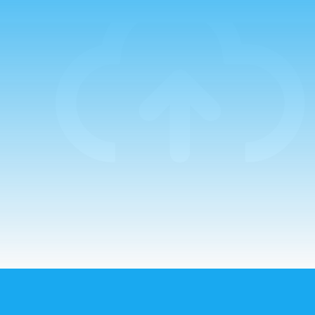
Padre Miguel
Campo, que estuvo
acompañado en la
primera de ellas
por el Padre
Guillermo. La
mañana comenzaba
con un…