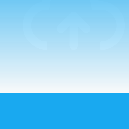
primera de ellas
por el Padre
Guillermo. La
mañana comenzaba
con un…