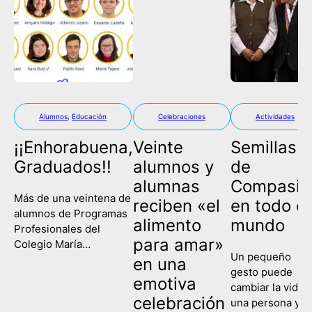
Alumnos
,
Educación
Celebraciones
Actividades
¡¡Enhorabuena,
Veinte
Semillas
Graduados!!
alumnos y
de
alumnas
Compasió
Más de una veintena de
reciben «el
en todo el
alumnos de Programas
alimento
mundo
Profesionales del
para amar»
Colegio María
Un pequeño
Corredentora han
en una
gesto puede
celebrado este
emotiva
cambiar la vida 
miércoles su
celebración
una persona y
graduación, poniendo