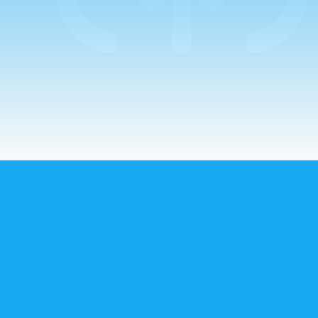
con un…
CORREO ELECTRÓNICO
Puedes escribirnos a: