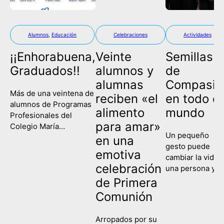
Alumnos
,
Educación
Celebraciones
Actividades
¡¡Enhorabuena,
Veinte
Semillas
Graduados!!
alumnos y
de
alumnas
Compasió
Más de una veintena de
reciben «el
en todo el
alumnos de Programas
alimento
mundo
Profesionales del
para amar»
Colegio María
Un pequeño
Corredentora han
en una
gesto puede
celebrado este
emotiva
cambiar la vida 
miércoles su
celebración
una persona y
graduación, poniendo
contagiar a una
de Primera
fin así a su etapa
sociedad entera
escolar y comenzando
Comunión
Eso es lo que
un nuevo camino de
hemos recordad
formación y
Arropados por su
hoy en el Colegi