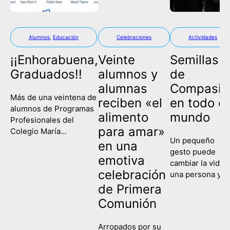
Alumnos
,
Educación
Celebraciones
Actividades
¡¡Enhorabuena,
Veinte
Semillas
Graduados!!
alumnos y
de
alumnas
Compasió
Más de una veintena de
reciben «el
en todo el
alumnos de Programas
alimento
mundo
Profesionales del
para amar»
Colegio María
Un pequeño
Corredentora han
en una
gesto puede
celebrado este
emotiva
cambiar la vida 
miércoles su
celebración
una persona y
graduación, poniendo
contagiar a una
de Primera
fin así a su etapa
sociedad entera
escolar y comenzando
Comunión
Eso es lo que
un nuevo camino de
hemos recordad
formación y
Arropados por su