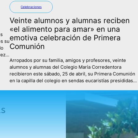
Celebraciones
Veinte alumnos y alumnas reciben
«el alimento para amar» en una
es
emotiva celebración de Primera
es su
Comunión
do
vez
Arropados por su familia, amigos y profesores, veinte
alumnos y alumnas del Colegio María Corredentora
cio…
recibieron este sábado, 25 de abril, su Primera Comunión
en la capilla del colegio en sendas eucaristías presididas
por el Padre Miguel Campo, que estuvo acompañado en la
primera de ellas por el Padre Guillermo. La mañana
comenzaba con un…
as