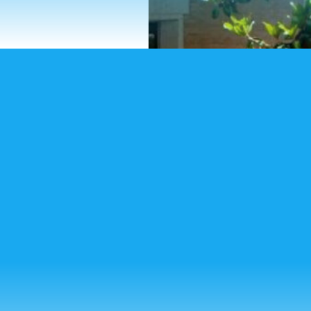
TELÉFONO
Para llamar a secretaría:
91 741 38 38