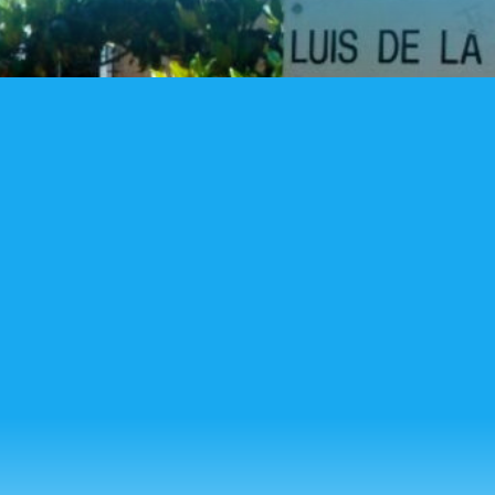
UBICACIÓN
Estamos aquí:
C/ Luís de la Mata, 24, 28042, Madrid