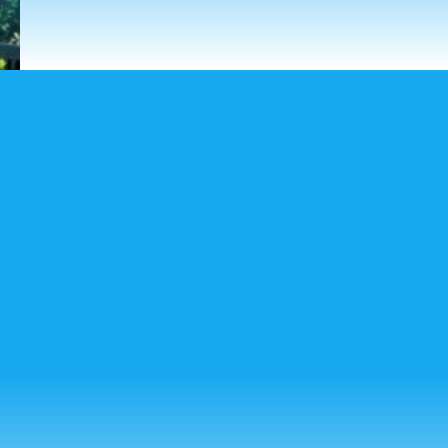
CORREO ELECTRÓNICO
Puedes escribirnos a:
secretaria@mariacorredentora.org