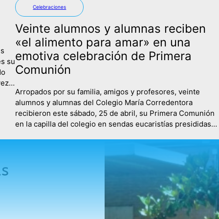
Celebraciones
Veinte alumnos y alumnas reciben
«el alimento para amar» en una
es
emotiva celebración de Primera
es su
Comunión
do
vez
Arropados por su familia, amigos y profesores, veinte
alumnos y alumnas del Colegio María Corredentora
cio…
recibieron este sábado, 25 de abril, su Primera Comunión
en la capilla del colegio en sendas eucaristías presididas
por el Padre Miguel Campo, que estuvo acompañado en la
primera de ellas por el Padre Guillermo. La mañana
comenzaba con un…
as