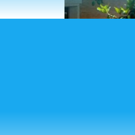
TELÉFONO
Para llamar a secretaría:
91 741 38 38