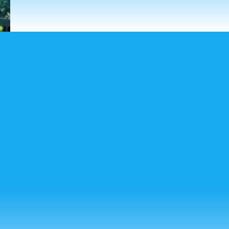
CORREO ELECTRÓNICO
Puedes escribirnos a:
secretaria@mariacorredentora.org