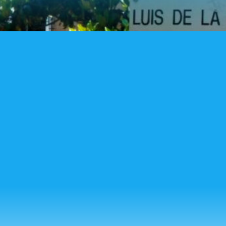
UBICACIÓN
Estamos aquí:
C/ Luís de la Mata, 24, 28042, Madrid