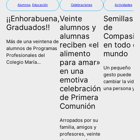
Alumnos
,
Educación
Celebraciones
Actividades
¡¡Enhorabuena,
Veinte
Semillas
Graduados!!
alumnos y
de
alumnas
Compasió
Más de una veintena de
reciben «el
en todo el
alumnos de Programas
alimento
mundo
Profesionales del
para amar»
Colegio María
Un pequeño
Corredentora han
en una
gesto puede
celebrado este
emotiva
cambiar la vida 
miércoles su
celebración
una persona y
graduación, poniendo
contagiar a una
de Primera
fin así a su etapa
sociedad entera
escolar y comenzando
Comunión
Eso es lo que
un nuevo camino de
hemos recordad
formación y
Arropados por su
hoy en el Colegi
aprendizaje. Es la
familia, amigos y
María
primera vez que las tres
profesores, veinte
Corredentora al
ramas de la etapa de