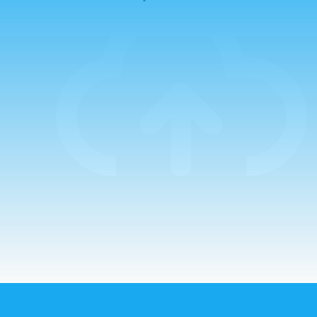
presididas por el
Padre Miguel
Campo, que estuvo
acompañado en la
primera de ellas
por el Padre
Guillermo. La
mañana comenzaba
con un…