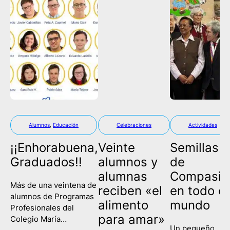
Alumnos
,
Educación
Celebraciones
Actividades
¡¡Enhorabuena,
Veinte
Semillas
Graduados!!
alumnos y
de
alumnas
Compasió
Más de una veintena de
reciben «el
en todo el
alumnos de Programas
alimento
mundo
Profesionales del
para amar»
Colegio María
Un pequeño