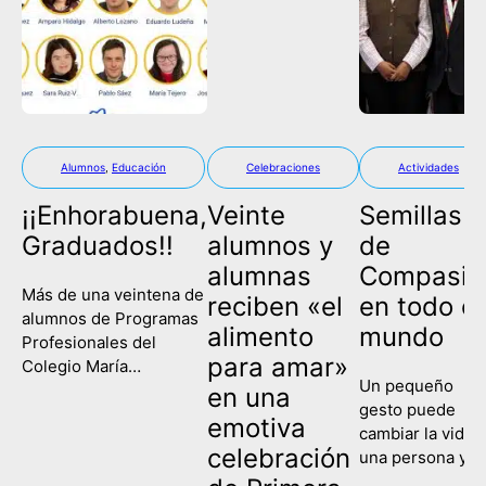
Alumnos
,
Educación
Celebraciones
Actividades
¡¡Enhorabuena,
Veinte
Semillas
Graduados!!
alumnos y
de
alumnas
Compasió
Más de una veintena de
reciben «el
en todo el
alumnos de Programas
alimento
mundo
Profesionales del
para amar»
Colegio María
Un pequeño
Corredentora han
en una
gesto puede
celebrado este
emotiva
cambiar la vida 
miércoles su
celebración
una persona y
graduación, poniendo
contagiar a una
fin así a su etapa