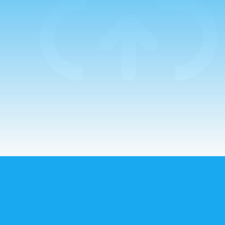
primera de ellas
por el Padre
Guillermo. La
mañana comenzaba
con un…