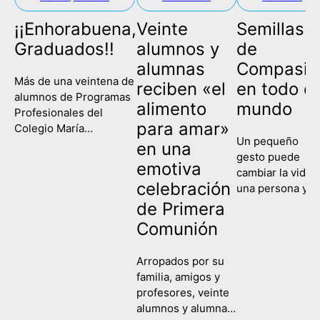
¡¡Enhorabuena,
Veinte
Semillas
Graduados!!
alumnos y
de
alumnas
Compasió
Más de una veintena de
reciben «el
en todo el
alumnos de Programas
alimento
mundo
Profesionales del
para amar»
Colegio María
Un pequeño
Corredentora han
en una
gesto puede
celebrado este
emotiva
cambiar la vida 
miércoles su
celebración
una persona y
graduación, poniendo
contagiar a una
de Primera
fin así a su etapa
sociedad entera
escolar y comenzando
Comunión
Eso es lo que
un nuevo camino de
hemos recordad
formación y
Arropados por su
hoy en el Colegi
aprendizaje. Es la
familia, amigos y
María
primera vez que las tres
profesores, veinte
Corredentora al
ramas de la etapa de
alumnos y alumnas
celebrar la Fiest
Programas