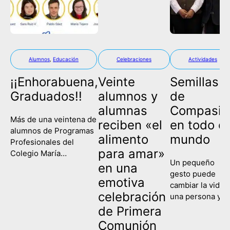
Alumnos
,
Educación
Celebraciones
Actividades
¡¡Enhorabuena,
Veinte
Semillas
Graduados!!
alumnos y
de
alumnas
Compasió
Más de una veintena de
reciben «el
en todo el
alumnos de Programas
alimento
mundo
Profesionales del
para amar»
Colegio María
Un pequeño
Corredentora han
en una
gesto puede
celebrado este
emotiva
cambiar la vida 
miércoles su
celebración
una persona y
graduación, poniendo
contagiar a una
de Primera
fin así a su etapa
sociedad entera
escolar y comenzando
Comunión