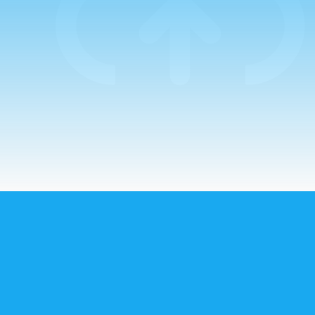
Guillermo. La
mañana comenzaba
con un…
CORREO ELECTRÓNICO