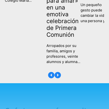
para amar»
Colegio María
Un pequeño
Corredentora han
en una
gesto puede
celebrado este
emotiva
cambiar la vida 
miércoles su
celebración
una persona y
graduación, poniendo
contagiar a una
de Primera
fin así a su etapa
sociedad entera
escolar y comenzando
Comunión
Eso es lo que
un nuevo camino de
hemos recordad
formación y
Arropados por su
hoy en el Colegi
aprendizaje. Es la
familia, amigos y
María
primera vez que las tres
profesores, veinte
Corredentora al
ramas de la etapa de
alumnos y alumnas
celebrar la Fiest
Programas
del Colegio María
de la Compasión
Profesionales,
Corredentora
Una fecha en la
Servicios
recibieron este
que hemos
Administrativos,
sábado, 25 de abril,
recordado a
Actividades Auxiliares
su Primera
tantas y tantas
de Comercio…
Comunión en la
mujeres que
capilla del colegio
dedicaron su vi
en sendas
a enseñar y