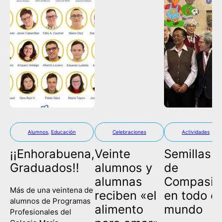
Alumnos
,
Educación
Celebraciones
Actividades
¡¡Enhorabuena,
Veinte
Semillas
Graduados!!
alumnos y
de
alumnas
Compasió
Más de una veintena de
reciben «el
en todo el
alumnos de Programas
alimento
mundo
Profesionales del