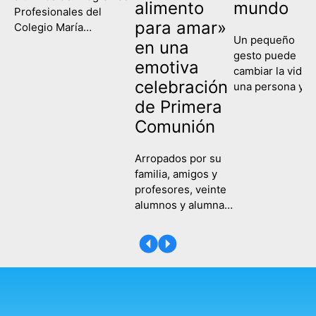
alimento
mundo
Profesionales del
para amar»
Colegio María
Un pequeño
Corredentora han
en una
gesto puede
celebrado este
emotiva
cambiar la vida 
miércoles su
celebración
una persona y
graduación, poniendo
contagiar a una
de Primera
fin así a su etapa
sociedad entera
escolar y comenzando
Comunión
Eso es lo que
un nuevo camino de
hemos recordad
formación y
Arropados por su
hoy en el Colegi
aprendizaje. Es la
familia, amigos y
María
primera vez que las tres
profesores, veinte
Corredentora al
ramas de la etapa de
alumnos y alumnas
celebrar la Fiest
Programas
del Colegio María
de la Compasión
Profesionales,
Corredentora
Una fecha en la
Servicios
recibieron este
que hemos
Administrativos,
sábado, 25 de abril,
recordado a
Actividades Auxiliares
su Primera
tantas y tantas
de Comercio…
Comunión en la
mujeres que
capilla del colegio