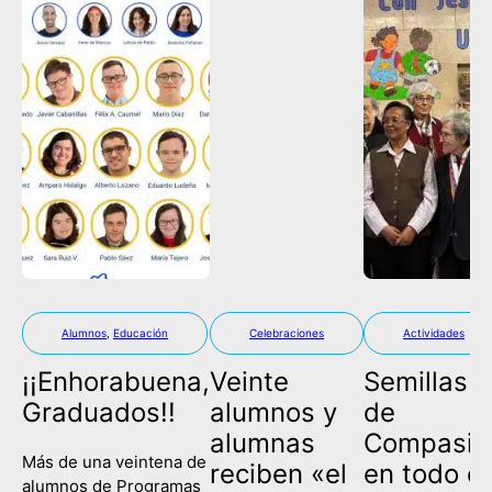
Alumnos
,
Educación
Celebraciones
Actividades
¡¡Enhorabuena,
Veinte
Semillas
Graduados!!
alumnos y
de
alumnas
Compasió
Más de una veintena de
reciben «el
en todo el
alumnos de Programas