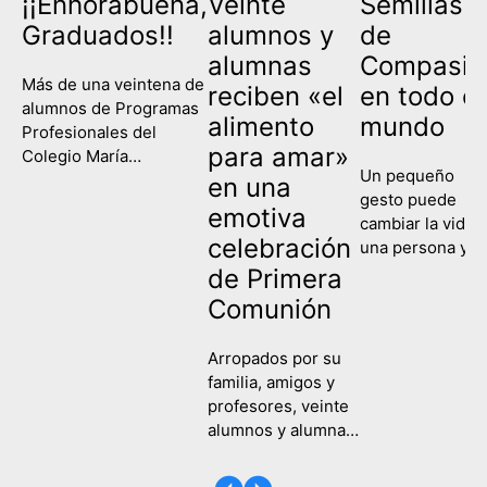
¡¡Enhorabuena,
Veinte
Semillas
Graduados!!
alumnos y
de
alumnas
Compasió
Más de una veintena de
reciben «el
en todo el
alumnos de Programas
alimento
mundo
Profesionales del
para amar»
Colegio María
Un pequeño
Corredentora han
en una
gesto puede
celebrado este
emotiva
cambiar la vida 
miércoles su
celebración
una persona y
graduación, poniendo
contagiar a una
de Primera
fin así a su etapa
sociedad entera
escolar y comenzando
Comunión
Eso es lo que
un nuevo camino de
hemos recordad
formación y
Arropados por su
hoy en el Colegi
aprendizaje. Es la
familia, amigos y
María
primera vez que las tres
profesores, veinte
Corredentora al
ramas de la etapa de
alumnos y alumnas
celebrar la Fiest
Programas
del Colegio María
de la Compasión
Profesionales,
Corredentora
Una fecha en la