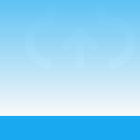
Campo, que estuvo
acompañado en la
primera de ellas
por el Padre
Guillermo. La
mañana comenzaba
con un…