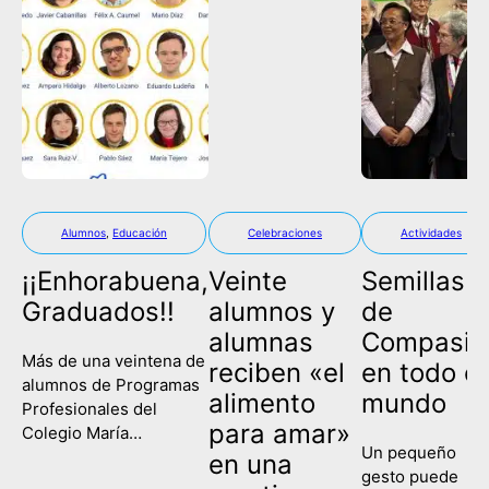
Alumnos
,
Educación
Celebraciones
Actividades
¡¡Enhorabuena,
Veinte
Semillas
Graduados!!
alumnos y
de
alumnas
Compasió
Más de una veintena de
reciben «el
en todo el
alumnos de Programas
alimento
mundo
Profesionales del
para amar»
Colegio María
Un pequeño
Corredentora han
en una
gesto puede
celebrado este