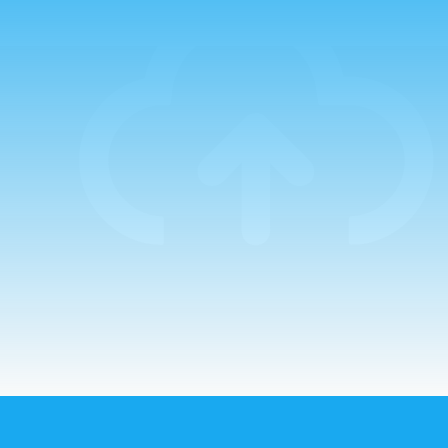
Padre Miguel
Campo, que estuvo
acompañado en la
primera de ellas
por el Padre
Guillermo. La
mañana comenzaba
con un…