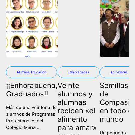
Alumnos
,
Educación
Celebraciones
Actividades
¡¡Enhorabuena,
Veinte
Semillas
Graduados!!
alumnos y
de
alumnas
Compasió
Más de una veintena de
reciben «el
en todo el
alumnos de Programas
alimento
mundo
Profesionales del
para amar»
Colegio María
Un pequeño
Corredentora han