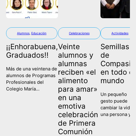
Alumnos
,
Educación
Celebraciones
Actividades
¡¡Enhorabuena,
Veinte
Semillas
Graduados!!
alumnos y
de
alumnas
Compasió
Más de una veintena de
reciben «el
en todo el
alumnos de Programas
alimento
mundo
Profesionales del
para amar»
Colegio María
Un pequeño
Corredentora han
en una
gesto puede
celebrado este
emotiva
cambiar la vida 
miércoles su
celebración
una persona y
graduación, poniendo
contagiar a una
de Primera
fin así a su etapa
sociedad entera
escolar y comenzando
Comunión
Eso es lo que
un nuevo camino de