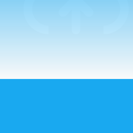
Guillermo. La
mañana comenzaba
con un…
CORREO ELECTRÓNICO