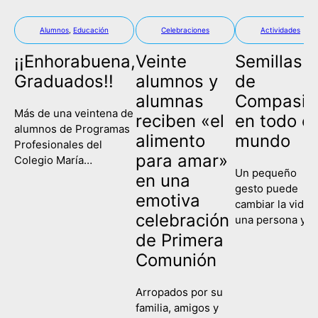
Alumnos
,
Educación
Celebraciones
Actividades
¡¡Enhorabuena,
Veinte
Semillas
Graduados!!
alumnos y
de
alumnas
Compasió
Más de una veintena de
reciben «el
en todo el
alumnos de Programas
alimento
mundo
Profesionales del
para amar»
Colegio María
Un pequeño
Corredentora han
en una
gesto puede
celebrado este
emotiva
cambiar la vida 
miércoles su
celebración
una persona y
graduación, poniendo
contagiar a una
de Primera
fin así a su etapa
sociedad entera
escolar y comenzando
Comunión
Eso es lo que
un nuevo camino de
hemos recordad
formación y
Arropados por su
hoy en el Colegi
aprendizaje. Es la
familia, amigos y
María
primera vez que las tres