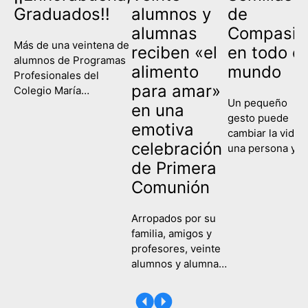
Graduados!!
alumnos y
de
alumnas
Compasió
Más de una veintena de
reciben «el
en todo el
alumnos de Programas
alimento
mundo
Profesionales del
para amar»
Colegio María
Un pequeño
Corredentora han
en una
gesto puede
celebrado este
emotiva
cambiar la vida 
miércoles su
celebración
una persona y
graduación, poniendo
contagiar a una
de Primera
fin así a su etapa
sociedad entera
escolar y comenzando
Comunión
Eso es lo que
un nuevo camino de
hemos recordad
formación y
Arropados por su
hoy en el Colegi
aprendizaje. Es la
familia, amigos y
María
primera vez que las tres
profesores, veinte
Corredentora al
ramas de la etapa de
alumnos y alumnas
celebrar la Fiest
Programas
del Colegio María
de la Compasión
Profesionales,
Corredentora
Una fecha en la
Servicios