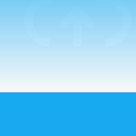
por el Padre
Guillermo. La
mañana comenzaba
con un…