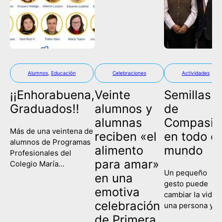
Alumnos
,
Educación
Celebraciones
Actividades
¡¡Enhorabuena,
Veinte
Semillas
Graduados!!
alumnos y
de
alumnas
Compasió
Más de una veintena de
reciben «el
en todo el
alumnos de Programas
alimento
mundo
Profesionales del
para amar»
Colegio María
Un pequeño
Corredentora han
en una
gesto puede
celebrado este
emotiva
cambiar la vida 
miércoles su
celebración
una persona y
graduación, poniendo
contagiar a una
de Primera
fin así a su etapa