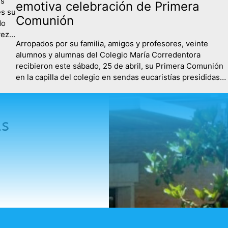
es
emotiva celebración de Primera
es su
Comunión
do
vez
Arropados por su familia, amigos y profesores, veinte
alumnos y alumnas del Colegio María Corredentora
cio…
recibieron este sábado, 25 de abril, su Primera Comunión
en la capilla del colegio en sendas eucaristías presididas
por el Padre Miguel Campo, que estuvo acompañado en la
primera de ellas por el Padre Guillermo. La mañana
comenzaba con un…
as