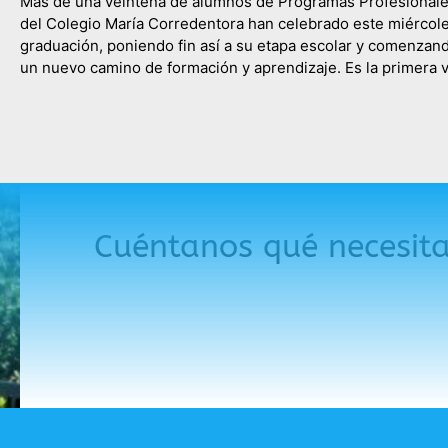
Más de una veintena de alumnos de Programas Profesional
del Colegio María Corredentora han celebrado este miércol
graduación, poniendo fin así a su etapa escolar y comenzan
un nuevo camino de formación y aprendizaje. Es la primera 
que las tres ramas de la etapa de Programas Profesionales,
Servicios Administrativos, Actividades Auxiliares de Comer
Cuéntanos qué necesit