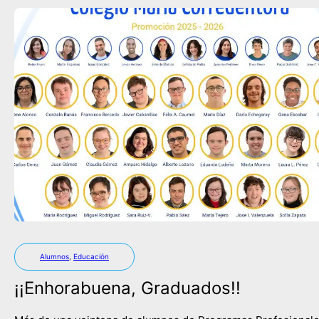
Alumnos
,
Educación
¡¡Enhorabuena, Graduados!!