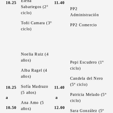
Elena
10.25
11.40
Sabariegos (2º
PP2
ciclo)
Administración
Toñi Camara (3º
PP2 Comercio
ciclo)
Noelia Ruiz (4
años)
Pepi Escudero (1º
ciclo)
Alba Ragel (4
años)
Candela del Nero
(5º ciclo)
Sofía Madrazo
10.25
11.40
(5 años)
Patricia Melado (5º
a
a
ciclo)
Ana Amo (5
10.50
12.00
años)
Sara González (5º