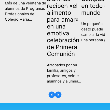
Más de una veintena de
reciben «el
en todo el
alumnos de Programas
alimento
mundo
Profesionales del
para amar»
Colegio María
Un pequeño
Corredentora han
en una
gesto puede
celebrado este
emotiva
cambiar la vida 
miércoles su
celebración
una persona y
graduación, poniendo
contagiar a una
de Primera
fin así a su etapa
sociedad entera
escolar y comenzando
Comunión
Eso es lo que
un nuevo camino de
hemos recordad
formación y
Arropados por su
hoy en el Colegi
aprendizaje. Es la
familia, amigos y
María
primera vez que las tres
profesores, veinte
Corredentora al
ramas de la etapa de
alumnos y alumnas
celebrar la Fiest
Programas
del Colegio María
de la Compasión
Profesionales,
Corredentora
Una fecha en la
Servicios
recibieron este
que hemos
Administrativos,
sábado, 25 de abril,
recordado a
Actividades Auxiliares
su Primera