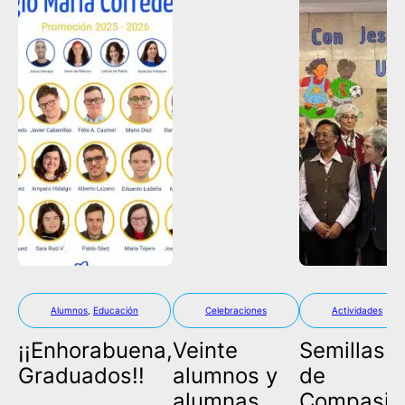
Alumnos
,
Educación
Celebraciones
Actividades
¡¡Enhorabuena,
Veinte
Semillas
Graduados!!
alumnos y
de
alumnas
Compasió