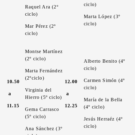
ciclo)
Raquel Ara (2º
ciclo)
Marta López (3º
ciclo)
Mar Pérez (2º
ciclo)
Montse Martínez
(2º ciclo)
Alberto Benito (4º
ciclo)
Marta Fernández
(2ºciclo)
Carmen Simón (4º
10.50
12.00
ciclo)
Virginia del
a
a
Hierro (5º ciclo)
María de la Bella
11.15
12.25
(4º ciclo)
Gema Carrasco
(5º ciclo)
Jesús Herraéz (4º
ciclo)
Ana Sánchez (3º