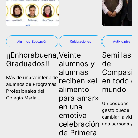
Alumnos
,
Educación
Celebraciones
Actividades
¡¡Enhorabuena,
Veinte
Semillas
Graduados!!
alumnos y
de
alumnas
Compasió
Más de una veintena de
reciben «el
en todo el
alumnos de Programas
alimento
mundo
Profesionales del
para amar»
Colegio María
Un pequeño
Corredentora han
en una
gesto puede
celebrado este
emotiva
cambiar la vida 
miércoles su
celebración
una persona y
graduación, poniendo
contagiar a una
de Primera
fin así a su etapa
sociedad entera