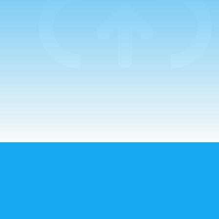
por el Padre
Guillermo. La
mañana comenzaba
con un…