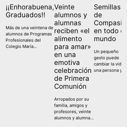
¡¡Enhorabuena,
Veinte
Semillas
Graduados!!
alumnos y
de
alumnas
Compasió
Más de una veintena de
reciben «el
en todo el
alumnos de Programas
alimento
mundo
Profesionales del
para amar»
Colegio María
Un pequeño
Corredentora han
en una
gesto puede
celebrado este
emotiva
cambiar la vida 
miércoles su
celebración
una persona y
graduación, poniendo
contagiar a una
de Primera
fin así a su etapa
sociedad entera
escolar y comenzando
Comunión
Eso es lo que
un nuevo camino de
hemos recordad
formación y
Arropados por su
hoy en el Colegi
aprendizaje. Es la
familia, amigos y
María
primera vez que las tres
profesores, veinte
Corredentora al
ramas de la etapa de
alumnos y alumnas
celebrar la Fiest
Programas
del Colegio María
de la Compasión