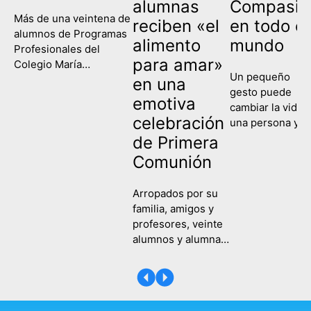
alumnas
Compasió
Más de una veintena de
reciben «el
en todo el
alumnos de Programas
alimento
mundo
Profesionales del
para amar»
Colegio María
Un pequeño
Corredentora han
en una
gesto puede
celebrado este
emotiva
cambiar la vida 
miércoles su
celebración
una persona y
graduación, poniendo
contagiar a una
de Primera
fin así a su etapa
sociedad entera
escolar y comenzando
Comunión
Eso es lo que
un nuevo camino de
hemos recordad
formación y
Arropados por su
hoy en el Colegi
aprendizaje. Es la
familia, amigos y
María
primera vez que las tres
profesores, veinte
Corredentora al
ramas de la etapa de
alumnos y alumnas
celebrar la Fiest
Programas
del Colegio María
de la Compasión
Profesionales,
Corredentora
Una fecha en la
Servicios
recibieron este
que hemos
Administrativos,
sábado, 25 de abril,
recordado a
Actividades Auxiliares