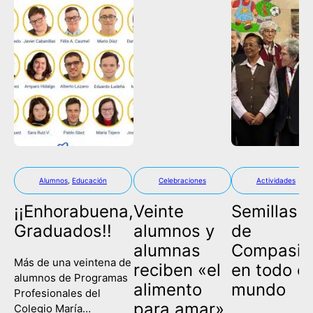
Alumnos
,
Educación
Celebraciones
Actividades
¡¡Enhorabuena,
Veinte
Semillas
Graduados!!
alumnos y
de
alumnas
Compasió
Más de una veintena de
reciben «el
en todo el
alumnos de Programas
alimento
mundo
Profesionales del
para amar»
Colegio María