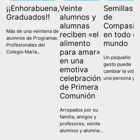
¡¡Enhorabuena,
Veinte
Semillas
Graduados!!
alumnos y
de
alumnas
Compasió
Más de una veintena de
reciben «el
en todo el
alumnos de Programas
alimento
mundo
Profesionales del
para amar»
Colegio María
Un pequeño
Corredentora han
en una
gesto puede
celebrado este
emotiva
cambiar la vida 
miércoles su
celebración
una persona y
graduación, poniendo
contagiar a una
de Primera
fin así a su etapa
sociedad entera
escolar y comenzando
Comunión
Eso es lo que
un nuevo camino de
hemos recordad
formación y
Arropados por su
hoy en el Colegi
aprendizaje. Es la
familia, amigos y
María
primera vez que las tres
profesores, veinte
Corredentora al
ramas de la etapa de
alumnos y alumnas
celebrar la Fiest
Programas
del Colegio María
de la Compasión