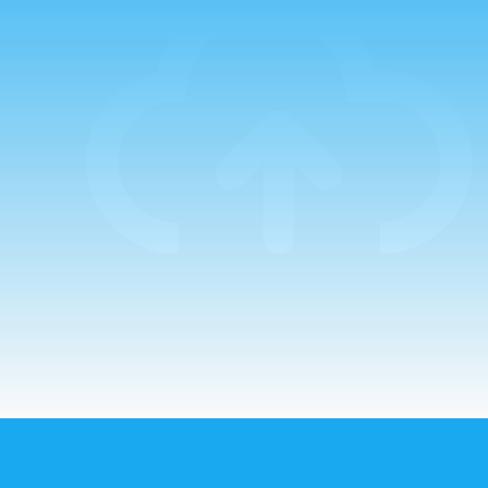
Padre Miguel
Campo, que estuvo
acompañado en la
primera de ellas
por el Padre
Guillermo. La
mañana comenzaba
con un…