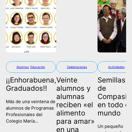
Alumnos
,
Educación
Celebraciones
Actividades
¡¡Enhorabuena,
Veinte
Semillas
Graduados!!
alumnos y
de
alumnas
Compasió
Más de una veintena de
reciben «el
en todo el
alumnos de Programas
alimento
mundo
Profesionales del
para amar»
Colegio María
Un pequeño
Corredentora han
en una