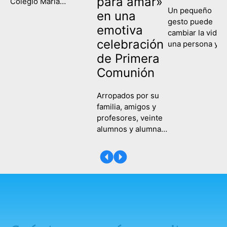
para amar»
Colegio María
Un pequeño
Corredentora han
en una
gesto puede
celebrado este
emotiva
cambiar la vida 
miércoles su
celebración
una persona y
graduación, poniendo
contagiar a una
de Primera
fin así a su etapa
sociedad entera
escolar y comenzando
Comunión
Eso es lo que
un nuevo camino de
hemos recordad
formación y
Arropados por su
hoy en el Colegi
aprendizaje. Es la
familia, amigos y
María
primera vez que las tres
profesores, veinte
Corredentora al
ramas de la etapa de
alumnos y alumnas
celebrar la Fiest
Programas
del Colegio María
de la Compasión
Profesionales,
Corredentora
Una fecha en la
Servicios
recibieron este
que hemos
Administrativos,
sábado, 25 de abril,
recordado a
Actividades Auxiliares
su Primera
tantas y tantas
de Comercio…
Comunión en la
mujeres que
capilla del colegio
dedicaron su vi
en sendas
a enseñar y