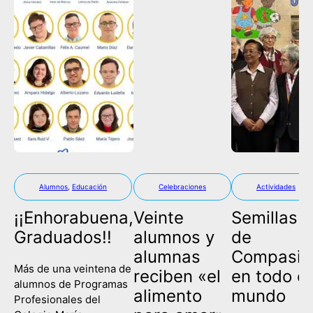
Alumnos
,
Educación
Celebraciones
Actividades
¡¡Enhorabuena,
Veinte
Semillas
Graduados!!
alumnos y
de
alumnas
Compasió
Más de una veintena de
reciben «el
en todo el
alumnos de Programas
alimento
mundo
Profesionales del