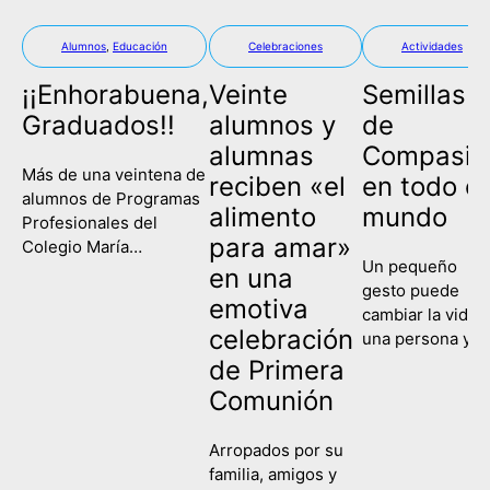
Alumnos
,
Educación
Celebraciones
Actividades
¡¡Enhorabuena,
Veinte
Semillas
Graduados!!
alumnos y
de
alumnas
Compasió
Más de una veintena de
reciben «el
en todo el
alumnos de Programas
alimento
mundo
Profesionales del
para amar»
Colegio María
Un pequeño
Corredentora han
en una
gesto puede
celebrado este
emotiva
cambiar la vida 
miércoles su
celebración
una persona y
graduación, poniendo
contagiar a una
de Primera
fin así a su etapa
sociedad entera
escolar y comenzando
Comunión
Eso es lo que
un nuevo camino de
hemos recordad
formación y
Arropados por su
hoy en el Colegi
aprendizaje. Es la
familia, amigos y
María
primera vez que las tres