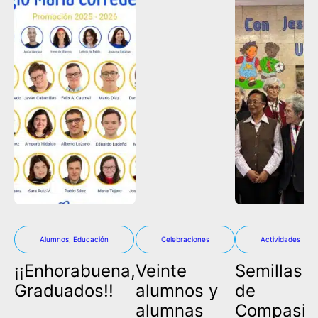
Alumnos
,
Educación
Celebraciones
Actividades
¡¡Enhorabuena,
Veinte
Semillas
Graduados!!
alumnos y
de
alumnas
Compasió