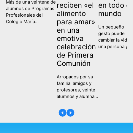
Más de una veintena de
reciben «el
en todo el
alumnos de Programas
alimento
mundo
Profesionales del
para amar»
Colegio María
Un pequeño
Corredentora han
en una
gesto puede
celebrado este
emotiva
cambiar la vida 
miércoles su
celebración
una persona y
graduación, poniendo
contagiar a una
de Primera
fin así a su etapa
sociedad entera
escolar y comenzando
Comunión
Eso es lo que
un nuevo camino de
hemos recordad
formación y
Arropados por su
hoy en el Colegi
aprendizaje. Es la
familia, amigos y
María
primera vez que las tres
profesores, veinte
Corredentora al
ramas de la etapa de
alumnos y alumnas
celebrar la Fiest
Programas
del Colegio María
de la Compasión
Profesionales,
Corredentora
Una fecha en la
Servicios
recibieron este
que hemos
Administrativos,
sábado, 25 de abril,
recordado a
Actividades Auxiliares
su Primera
tantas y tantas
de Comercio…