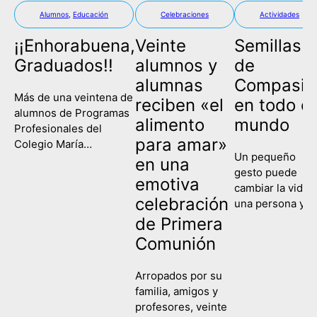
Alumnos
,
Educación
Celebraciones
Actividades
¡¡Enhorabuena,
Veinte
Semillas
Graduados!!
alumnos y
de
alumnas
Compasió
Más de una veintena de
reciben «el
en todo el
alumnos de Programas
alimento
mundo
Profesionales del
para amar»
Colegio María
Un pequeño
Corredentora han
en una
gesto puede
celebrado este
emotiva
cambiar la vida 
miércoles su
celebración
una persona y
graduación, poniendo
contagiar a una
de Primera
fin así a su etapa
sociedad entera
escolar y comenzando
Comunión
Eso es lo que
un nuevo camino de
hemos recordad
formación y
Arropados por su
hoy en el Colegi
aprendizaje. Es la
familia, amigos y
María
primera vez que las tres
profesores, veinte
Corredentora al
ramas de la etapa de