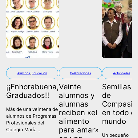
Alumnos
,
Educación
Celebraciones
Actividades
¡¡Enhorabuena,
Veinte
Semillas
Graduados!!
alumnos y
de
alumnas
Compasió
Más de una veintena de
reciben «el
en todo el
alumnos de Programas
alimento
mundo
Profesionales del
para amar»
Colegio María
Un pequeño
Corredentora han