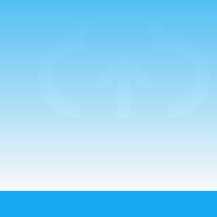
Padre Miguel
Campo, que estuvo
acompañado en la
primera de ellas
por el Padre
Guillermo. La
mañana comenzaba
con un…